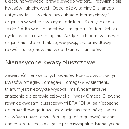
układu nerwowego, prawidłowego wzrostu i rozwijania się
kwasów nukleinowych. Obecność witaminy E, znanego
antyoksydantu, wspiera nasz układ odpornościowy i
organizm w walce z wolnymi rodnikami. Siemię lniane to
także źródło wielu minerałów – magnezu, fosforu, żelaza,
cynku, wapnia oraz manganu. Każdy z nich pełni w naszym
organiźmie istotne funkcje, wpływając na prawidłowy
rozwój i funkcjonowanie wiele tkanek i narządów.
Nienasycone kwasy tłuszczowe
Zawartość nienasyconych kwasów tłuszczowych, w tym
kwasów omega-3, omega-6 i omega-9 w siemieniu
lnianym jest niezwykle wysoka i ma fundamentalne
znaczenie dla zdrowia człowieka. Kwasy Omega-3, zwane
również kwasami tłuszczowymi EPA i DHA, są niezbędne
do prawidłowego funkcjonowania naszego mózgu, serca,
stawów a nawet oczu. Pomagają też regulować poziom
cholesterolu i mają działanie przeciwzapalne. Nienasycone