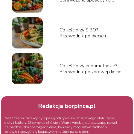
wzmocnienie organizmu
Co jeść przy SIBO?
Przewodnik po diecie i
jadłospisie
Co jeść przy endometriozie?
Przewodnik po zdrowej diecie
Redakcja borpince.pl
Nasz zespół redakcyjny z pasją odkrywa świat zdrowego stylu życia,
diety i kultury. Chcemy dzielić się z Wami wiedzą, upraszczając nawet
najbardziej złożone zagadnienia, by każdy mógł łatwo zadbać o
zdrowie i cieszyć się bogactwem kultury na co dzień.