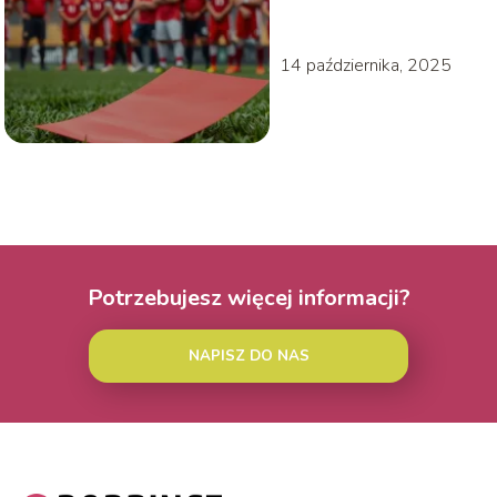
kartkę?
Konsekwencje i
procedury
14 października, 2025
Potrzebujesz więcej informacji?
NAPISZ DO NAS