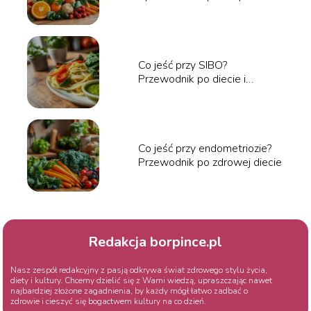
wzmocnienie organizmu
Co jeść przy SIBO?
Przewodnik po diecie i
jadłospisie
Co jeść przy endometriozie?
Przewodnik po zdrowej diecie
Redakcja borpince.pl
Nasz zespół redakcyjny z pasją odkrywa świat zdrowego stylu życia,
diety i kultury. Chcemy dzielić się z Wami wiedzą, upraszczając nawet
najbardziej złożone zagadnienia, by każdy mógł łatwo zadbać o
zdrowie i cieszyć się bogactwem kultury na co dzień.