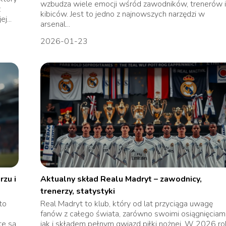
wzbudza wiele emocji wśród zawodników, trenerów 
z
kibiców. Jest to jedno z najnowszych narzędzi w
j...
arsenal...
2026-01-23
rzu i
Aktualny skład Realu Madryt – zawodnicy,
trenerzy, statystyki
to
Real Madryt to klub, który od lat przyciąga uwagę
fanów z całego świata, zarówno swoimi osiągnięciami
te są
jak i składem pełnym gwiazd piłki nożnej. W 2026 ro