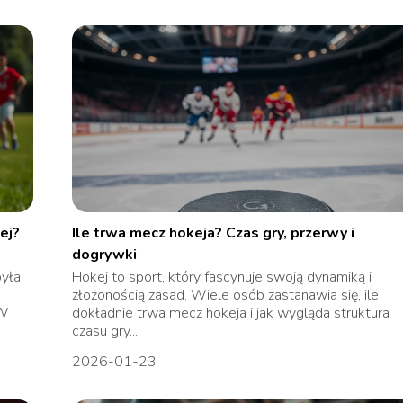
ej?
Ile trwa mecz hokeja? Czas gry, przerwy i
dogrywki
była
Hokej to sport, który fascynuje swoją dynamiką i
złożonością zasad. Wiele osób zastanawia się, ile
 W
dokładnie trwa mecz hokeja i jak wygląda struktura
czasu gry....
2026-01-23