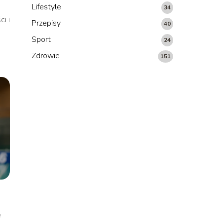
Lifestyle
34
i i
Przepisy
40
Sport
24
Zdrowie
151
e