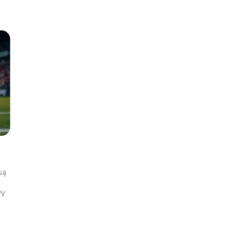
są
wy