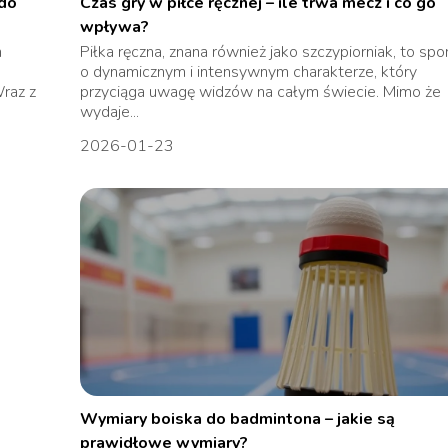
 do
Czas gry w piłce ręcznej – ile trwa mecz i co go
wpływa?
h
Piłka ręczna, znana również jako szczypiorniak, to spo
o dynamicznym i intensywnym charakterze, który
raz z
przyciąga uwagę widzów na całym świecie. Mimo że
wydaje...
2026-01-23
Wymiary boiska do badmintona – jakie są
prawidłowe wymiary?