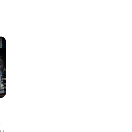
i
,
ku