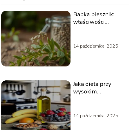
Babka płesznik:
właściwości
lecznicze i
zastosowanie w
medycynie
14 października, 2025
naturalnej
Jaka dieta przy
wysokim
cholesterolu?
14 października, 2025