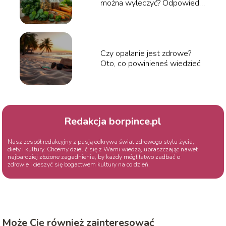
można wyleczyć? Odpowiedzi
specjalistów
Czy opalanie jest zdrowe?
Oto, co powinieneś wiedzieć
Redakcja borpince.pl
Nasz zespół redakcyjny z pasją odkrywa świat zdrowego stylu życia,
diety i kultury. Chcemy dzielić się z Wami wiedzą, upraszczając nawet
najbardziej złożone zagadnienia, by każdy mógł łatwo zadbać o
zdrowie i cieszyć się bogactwem kultury na co dzień.
Może Cię również zainteresować