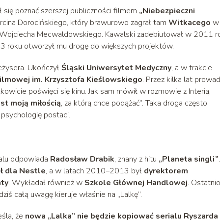
ał się poznać szerszej publiczności filmem
„Niebezpieczni
Marcina Dorocińskiego, który brawurowo zagrał tam
Witkacego
w
 Wojciecha Mecwaldowskiego. Kawalski zadebiutował w 2011 r
 roku otworzył mu drogę do większych projektów.
 reżysera. Ukończył
Śląski Uniwersytet Medyczny
, a w trakcie
ilmowej im. Krzysztofa Kieślowskiego
. Przez kilka lat prowad
kowicie poświęci się kinu. Jak sam mówił w rozmowie z Interią,
est moją miłością
, za którą chce podążać”. Taka droga często
 psychologię postaci.
ialu odpowiada
Radosław Drabik
, znany z hitu
„Planeta singli”
.
ł dla Nestle
, a w latach 2010–2013 był
dyrektorem
ty
. Wykładał również w
Szkole Głównej Handlowej
. Ostatni
 dziś całą uwagę kieruje właśnie na „Lalkę”.
śla, że
nowa „Lalka” nie będzie kopiować serialu Ryszarda