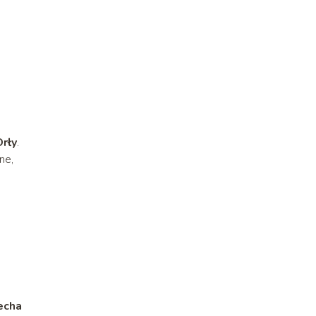
rły
.
ne,
echa