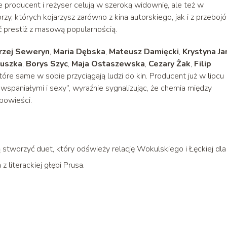
e producent i reżyser celują w szeroką widownię, ale też w
y, których kojarzysz zarówno z kina autorskiego, jak i z przeboj
ć prestiż z masową popularnością.
rzej Seweryn
,
Maria Dębska
,
Mateusz Damięcki
,
Krystyna Ja
ruszka
,
Borys Szyc
,
Maja Ostaszewska
,
Cezary Żak
,
Filip
tóre same w sobie przyciągają ludzi do kin. Producent już w lipcu
spaniałymi i sexy”, wyraźnie sygnalizując, że chemia między
powieści.
 stworzyć duet, który odświeży relację Wokulskiego i Łęckiej dla
 literackiej głębi Prusa.