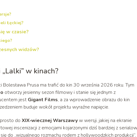
ersje?
eli Łęckiej?
się w czasie?
skiego?
zesnych widzów?
 „Lalki” w kinach?
Bolesława Prusa ma trafić do kin 30 września 2026 roku. Tym
go
otworzy jesienny sezon filmowy i stanie się jednym z
ducentem jest
Gigant Films
, a za wprowadzenie obrazu do kin
yprzedzeniem buduje wokół projektu wyraźne napięcie.
 prosto do
XIX‑wiecznej Warszawy
w wersji, jakiej na ekranie
wej inscenizacji z emocjami kojarzonymi dziś bardziej z serialo
się do „wizualnego rozmachu rodem z hollywoodzkich produkcji”,