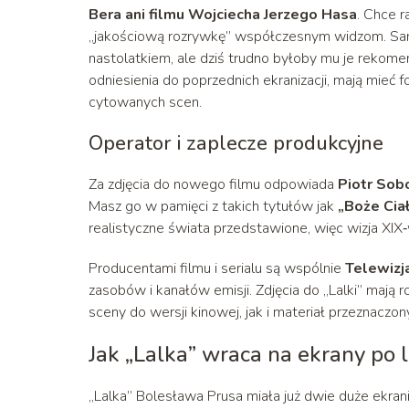
Bera ani filmu Wojciecha Jerzego Hasa
. Chce 
„jakościową rozrywkę” współczesnym widzom. Sam p
nastolatkiem, ale dziś trudno byłoby mu je rekomen
odniesienia do poprzednich ekranizacji, mają mieć
cytowanych scen.
Operator i zaplecze produkcyjne
Za zdjęcia do nowego filmu odpowiada
Piotr Sobo
Masz go w pamięci z takich tytułów jak
„Boże Cia
realistyczne świata przedstawione, więc wizja XI
Producentami filmu i serialu są wspólnie
Telewizj
zasobów i kanałów emisji. Zdjęcia do „Lalki” mają 
sceny do wersji kinowej, jak i materiał przeznaczony
Jak „Lalka” wraca na ekrany po 
„Lalka” Bolesława Prusa miała już dwie duże ekrani