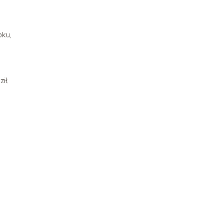
oku,
ził
o