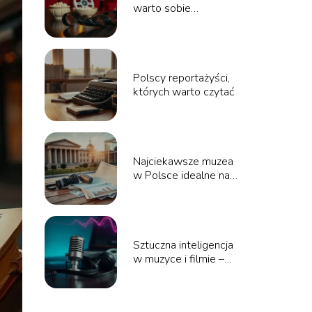
warto sobie
przypomnieć w tym
sezonie
Polscy reportażyści,
których warto czytać
Najciekawsze muzea
w Polsce idealne na
weekendowy wyjazd
Sztuczna inteligencja
w muzyce i filmie –
szanse i zagrożenia