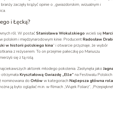
branży zaczęły krążyć opinie o „gwiazdorskim, wizualnym i
ica.
ego i Łęcką?
wnych ról. W postać
Stanisława Wokulskiego
wcieli się
Marci
ji w polskim i międzynarodowym kinie. Producent
Radosław Drab
i w historii polskiego kina
” i otwarcie przyznaje, że wybór
otkania z reżyserem. To on przejmie pałeczkę po Mariuszu
rzyli się z tą rolą.
z najciekawszych aktorek młodego pokolenia. Zasłynęła jako
Jagn
ję otrzymała
Kryształową Gwiazdę „Elle”
na Festiwalu Polskich
eż nominowana do
Orłów
w kategoriach
Najlepsza główna rola
żna ją było oglądać m.in. w filmach „Wujek Foliarz”, „Przepiękne