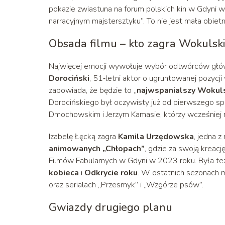
pokazie zwiastuna na forum polskich kin w Gdyni w 
narracyjnym majstersztyku”. To nie jest mała obietn
Obsada filmu – kto zagra Wokulski
Najwięcej emocji wywołuje wybór odtwórców głó
Dorociński
, 51‑letni aktor o ugruntowanej pozyc
zapowiada, że będzie to „
najwspanialszy Wokulsk
Dorocińskiego był oczywisty już od pierwszego sp
Dmochowskim i Jerzym Kamasie, którzy wcześniej mie
Izabelę Łęcką zagra
Kamila Urzędowska
, jedna 
animowanych „Chłopach”
, gdzie za swoją kreac
Filmów Fabularnych w Gdyni w 2023 roku. Była t
kobieca
i
Odkrycie roku
. W ostatnich sezonach mo
oraz serialach „Przesmyk” i „Wzgórze psów”.
Gwiazdy drugiego planu