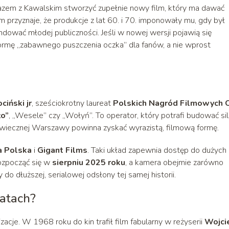
razem z Kawalskim stworzyć zupełnie nowy film, który ma dawać
rzyznaje, że produkcje z lat 60. i 70. imponowały mu, gdy był
dować młodej publiczności. Jeśli w nowej wersji pojawią się
 formę „zabawnego puszczenia oczka” dla fanów, a nie wprost
ciński jr
, sześciokrotny laureat
Polskich Nagród Filmowych O
ło”
, „Wesele” czy „Wołyń”. To operator, który potrafi budować sil
X‑wiecznej Warszawy powinna zyskać wyrazistą, filmową formę.
a Polska
i
Gigant Films
. Taki układ zapewnia dostęp do dużych
rozpocząć się w
sierpniu 2025 roku
, a kamera obejmie zarówno
 do dłuższej, serialowej odsłony tej samej historii.
latach?
zacje. W 1968 roku do kin trafił film fabularny w reżyserii
Wojci