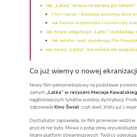
Jak „Lalka” wraca na ekrany po latach?
Film i serial – dlaczego powstają dwie w
Jak Kamila Urzędowska rozumie rolę Izab
Jak nowe adaptacje „Lalki” rozkładają 
Jak seriale i teatr dopełniają film Kawal
Jak nowa „Lalka” ma mówić do współc
Co już wiemy o nowej ekranizacji
Nowy film pełnometrażowy na podstawie powieści 
samym
„Lalka” w reżyserii Macieja Kawalskie
najgłośniejszych tytułów polskiej dystrybucji. Pro
odpowiada
Kino Świat
, czyli duet, który już z w
Dystrybutor zapowiada, że film przeniesie widzów
jeszcze nie było. Mowa o połączeniu wysokobudżeto
hitami platform streamingowych. Twórcy odwołują 