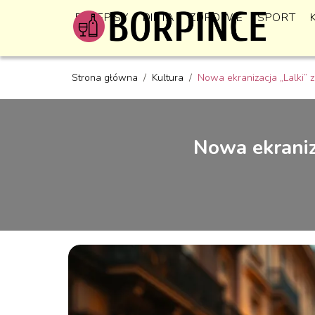
PRZEPISY
DIETA
ZDROWIE
SPORT
Strona główna
/
Kultura
/
Nowa ekranizacja „Lalki” 
Nowa ekraniz