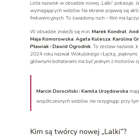
Lista nazwisk w obsadzie nowej „Lalki” pokazuje, ż
wymagających widzów. Na ekranie pojawią się aktorz
frekwencyjnych. To świadomy ruch – film ma łączy
W obsadzie znaleźli się m.in.
Marek Kondrat
,
And
Maja Komorowska
,
Agata Kulesza
,
Karolina G
Pławiak
i
Dawid Ogrodnik
. To zestaw nazwisk, k
2024 roku nazwał Wokulskiego i Łęcką „pięknymi, w
głównymi bohaterami ma być jednym z motorów o
Marcin Dorociński
i
Kamila Urzędowska
mają
współczesnych widzów, nie rezygnując przy tym z
Kim są twórcy nowej „Lalki”?