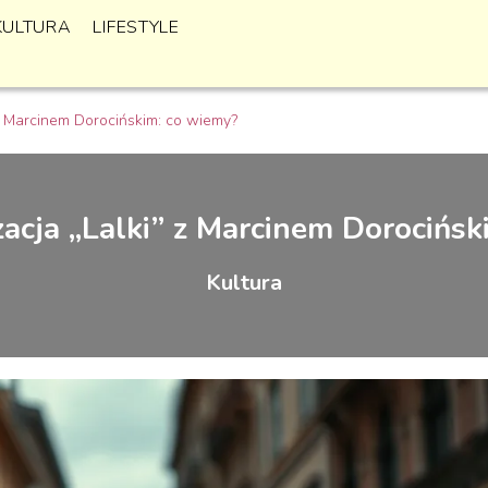
KULTURA
LIFESTYLE
z Marcinem Dorocińskim: co wiemy?
acja „Lalki” z Marcinem Dorocińsk
Kultura