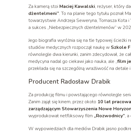
Za kamerą stoi
Maciej Kawalski
, reżyser, który d
dżentelmeni”
. To na planie tego tytułu poznał 
towarzystwie Andrzeja Seweryna, Tomasza Kota i
a sukces „Niebezpiecznych dżentelmenów” w 2023
Jego biografia wyróżnia się na tle typowej ścieżki
studiów medycznych rozpoczął naukę w
Szkole F
równolegle dwa kierunki, zanim zdecydował, że cał
medycyna nadal go ciekawi jako nauka, ale „
film j
przekłada się na szczególną wrażliwość na detale i
Producent Radosław Drabik
Za produkcję filmu i powstającego równolegle ser
Zanim zajął się kinem, przez około
10 lat pracowa
zarządzającym Stowarzyszenia Nowe Horyzon
wyprodukował netfliksowy film
„Rozwodnicy”
, a
W wypowiedziach dla mediów Drabik jasno podkre