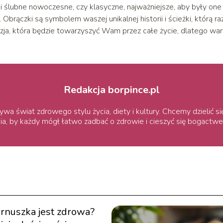
ki ślubne nowoczesne, czy klasyczne, najważniejsze, aby były one
brączki są symbolem waszej unikalnej historii i ścieżki, którą r
zja, która będzie towarzyszyć Wam przez całe życie, dlatego war
Redakcja borpince.pl
ywa świat zdrowego stylu życia, diety i kultury. Chcemy dzielić s
ia, by każdy mógł łatwo zadbać o zdrowie i cieszyć się bogactwe
arnuszka jest zdrowa?