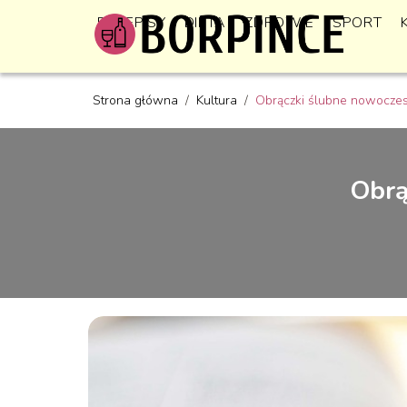
PRZEPISY
DIETA
ZDROWIE
SPORT
Strona główna
/
Kultura
/
Obrączki ślubne nowoczes
Obrą