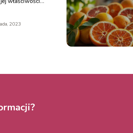
jej właściwości
ze!
pada, 2023
ormacji?