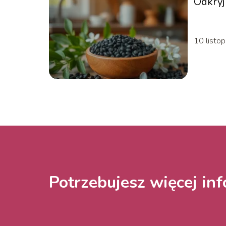
Odkryj 
lecznic
10 listo
Potrzebujesz więcej inf