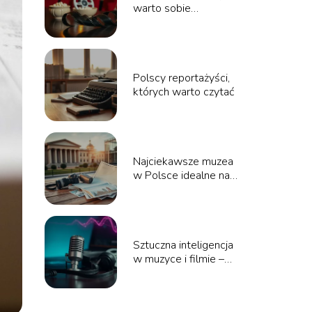
warto sobie
przypomnieć w tym
sezonie
Polscy reportażyści,
których warto czytać
Najciekawsze muzea
w Polsce idealne na
weekendowy wyjazd
Sztuczna inteligencja
w muzyce i filmie –
szanse i zagrożenia