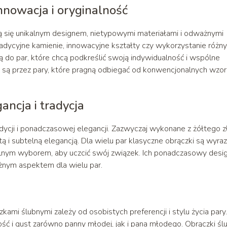
nnowacja i oryginalność
ą się unikalnym designem, nietypowymi materiałami i odważnymi
radycyjne kamienie, innowacyjne kształty czy wykorzystanie różn
ą do par, które chcą podkreślić swoją indywidualność i wspólne
 są przez pary, które pragną odbiegać od konwencjonalnych wzo
ancja i tradycja
dycji i ponadczasowej elegancji. Zazwyczaj wykonane z żółtego z
otą i subtelną elegancją. Dla wielu par klasyczne obrączki są wyr
ealnym wyborem, aby uczcić swój związek. Ich ponadczasowy desi
ażnym aspektem dla wielu par.
i ślubnymi zależy od osobistych preferencji i stylu życia pary.
ść i gust zarówno panny młodej, jak i pana młodego. Obrączki śl