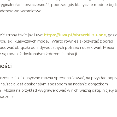
ryginalność i nowoczesność, podczas gdy klasyczne modele będ
onadczasowe wzornictwo.
ć strony takie jak Luva:
https://luva.pl/obraczki-slubne
, gdzi
, jak i klasycznych modeli. Warto również skorzystać z porad
asować obrączki do indywidualnych potrzeb i oczekiwań. Media
e są również doskonałym źródłem inspiracji.
ności
zesne, jak i klasyczne można spersonalizować, na przykład popr
onalizacja jest doskonałym sposobem na nadanie obrączkom
i. Można na przykład wygrawerować w nich ważną datę, inicjały l
naczenie.