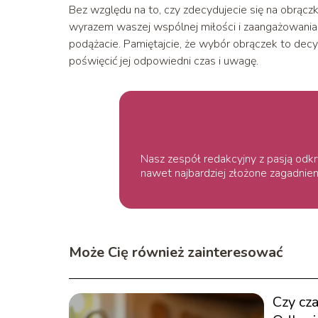
Bez względu na to, czy zdecydujecie się na obrącz
wyrazem waszej wspólnej miłości i zaangażowania. O
podążacie. Pamiętajcie, że wybór obrączek to decy
poświęcić jej odpowiedni czas i uwagę.
Nasz zespół redakcyjny z pasją odkr
nawet najbardziej złożone zagadnien
Może Cię również zainteresować
Czy cz