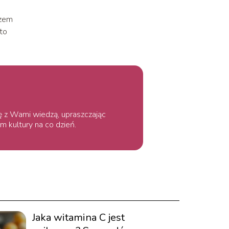
azem
to
ię z Wami wiedzą, upraszczając
m kultury na co dzień.
Jaka witamina C jest