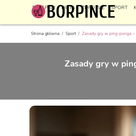
PRZEPISY
DIETA
ZDROWIE
SPORT
Strona główna
/
Sport
/
Zasady gry w ping-ponga – 
Zasady gry w pin