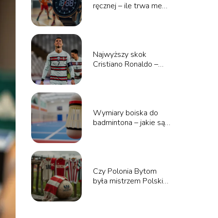
ręcznej – ile trwa mecz
i co go wpływa?
Najwyższy skok
Cristiano Ronaldo –
rekordy i techniki
skoku
Wymiary boiska do
badmintona – jakie są
prawidłowe wymiary?
Czy Polonia Bytom
była mistrzem Polski?
Historia klubu i
sukcesy