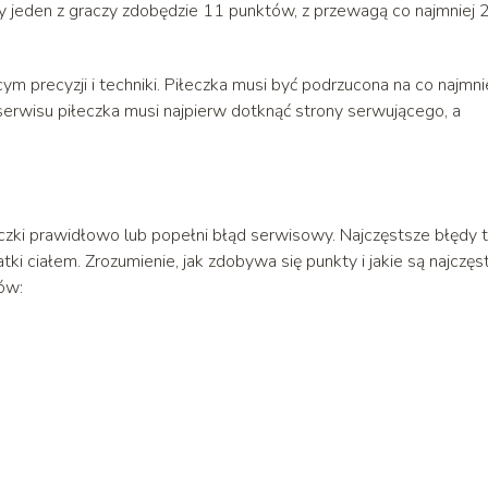
y jeden z graczy zdobędzie 11 punktów, z przewagą co najmniej 
precyzji i techniki. Piłeczka musi być podrzucona na co najmni
serwisu piłeczka musi najpierw dotknąć strony serwującego, a
eczki prawidłowo lub popełni błąd serwisowy. Najczęstsze błędy 
atki ciałem. Zrozumienie, jak zdobywa się punkty i jakie są najczęs
ów: