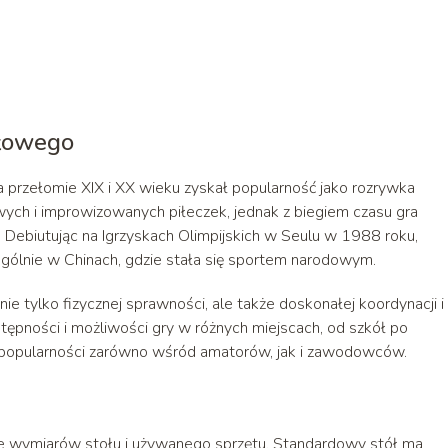
ołowego
a przełomie XIX i XX wieku zyskał popularność jako rozrywka
ch i improwizowanych piłeczek, jednak z biegiem czasu gra
 Debiutując na Igrzyskach Olimpijskich w Seulu w 1988 roku,
gólnie w Chinach, gdzie stała się sportem narodowym.
e tylko fizycznej sprawności, ale także doskonałej koordynacji i
stępności i możliwości gry w różnych miejscach, od szkół po
 popularności zarówno wśród amatorów, jak i zawodowców.
e wymiarów stołu i używanego sprzętu. Standardowy stół ma