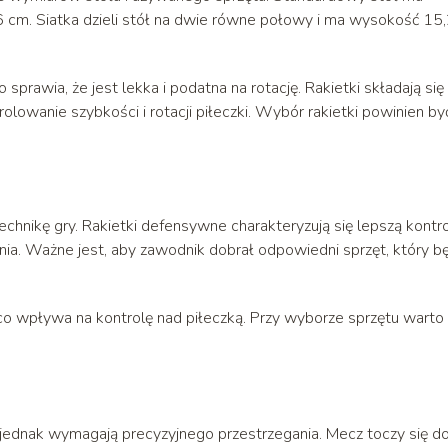
 cm. Siatka dzieli stół na dwie równe połowy i ma wysokość 15
sprawia, że jest lekka i podatna na rotację. Rakietki składają się
olowanie szybkości i rotacji piłeczki. Wybór rakietki powinien by
technikę gry. Rakietki defensywne charakteryzują się lepszą kontro
nia. Ważne jest, aby zawodnik dobrał odpowiedni sprzęt, który b
co wpływa na kontrolę nad piłeczką. Przy wyborze sprzętu warto
ednak wymagają precyzyjnego przestrzegania. Mecz toczy się d