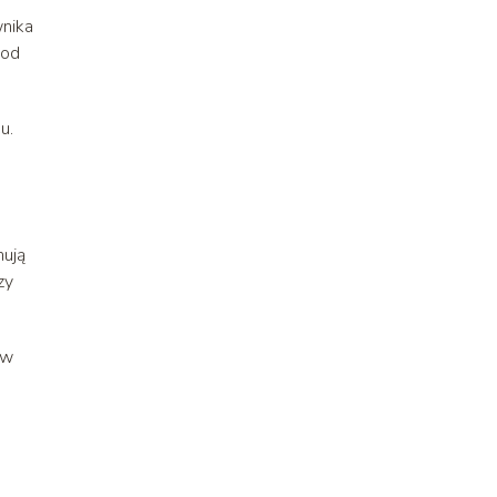
wnika
 od
u.
mują
zy
 w