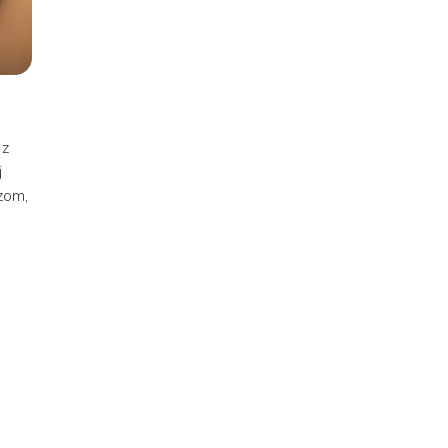
 z
j
zom,