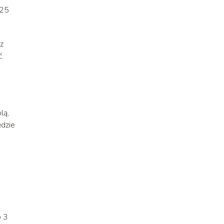
,25
 z
ć
lą,
ędzie
o 3