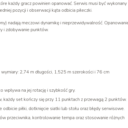
 które każdy gracz powinien opanować. Serwis musi być wykonany
iej pozycji i obserwacji kąta odbicia piłeczki.
sywny) nadają meczowi dynamikę i nieprzewidywalność. Opanowani
ry i zdobywanie punktów.
wymiary: 2,74 m długości, 1,525 m szerokości i 76 cm
 wpływa na jej rotację i szybkość gry.
, każdy set kończy się przy 11 punktach z przewagą 2 punktów.
odbicie piłki, dotknięcie siatki lub stołu oraz błędy serwisowe.
hów przeciwnika, kontrolowanie tempa oraz stosowanie różnych