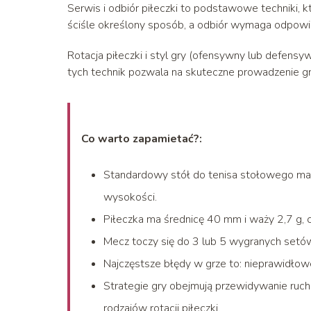
Serwis i odbiór piłeczki to podstawowe techniki,
ściśle określony sposób, a odbiór wymaga odpowiedn
Rotacja piłeczki i styl gry (ofensywny lub defen
tych technik pozwala na skuteczne prowadzenie g
Co warto zapamietać?:
Standardowy stół do tenisa stołowego ma 
wysokości.
Piłeczka ma średnicę 40 mm i waży 2,7 g, co
Mecz toczy się do 3 lub 5 wygranych setów
Najczęstsze błędy w grze to: nieprawidłowe 
Strategie gry obejmują przewidywanie ruc
rodzajów rotacji piłeczki.