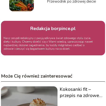
Przewodnik po zdrowej diecie
Redakcja borpince.pl
Nasz zespół redakcyjny z pasją odkrywa świat zdrowego stylu życia,
diety i kultury. Chcemy dzielić się z Wami wiedzą, upraszczając nawet
najbardziej złożone zagadnienia, by każdy mógł łatwo zadbać o
zdrowie i cieszyć się bogactwem kultury na co dzień.
Może Cię również zainteresować
Kokosanki fit –
przepis na zdrowe i
szybkie ciasteczka