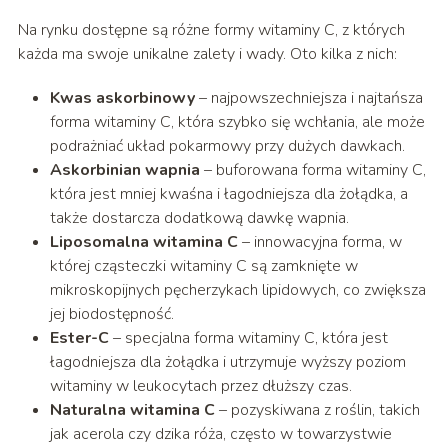
Na rynku dostępne są różne formy witaminy C, z których
każda ma swoje unikalne zalety i wady. Oto kilka z nich:
Kwas askorbinowy
– najpowszechniejsza i najtańsza
forma witaminy C, która szybko się wchłania, ale może
podrażniać układ pokarmowy przy dużych dawkach.
Askorbinian wapnia
– buforowana forma witaminy C,
która jest mniej kwaśna i łagodniejsza dla żołądka, a
także dostarcza dodatkową dawkę wapnia.
Liposomalna witamina C
– innowacyjna forma, w
której cząsteczki witaminy C są zamknięte w
mikroskopijnych pęcherzykach lipidowych, co zwiększa
jej biodostępność.
Ester-C
– specjalna forma witaminy C, która jest
łagodniejsza dla żołądka i utrzymuje wyższy poziom
witaminy w leukocytach przez dłuższy czas.
Naturalna witamina C
– pozyskiwana z roślin, takich
jak acerola czy dzika róża, często w towarzystwie