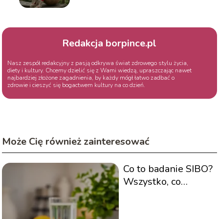
Redakcja borpince.pl
Nasz zespół redakcyjny z pasją odkrywa świat zdrowego stylu życia,
diety i kultury. Chcemy dzielić się z Wami wiedzą, upraszczając nawet
najbardziej złożone zagadnienia, by każdy mógł łatwo zadbać o
zdrowie i cieszyć się bogactwem kultury na co dzień.
Może Cię również zainteresować
Co to badanie SIBO?
Wszystko, co
musisz wiedzieć