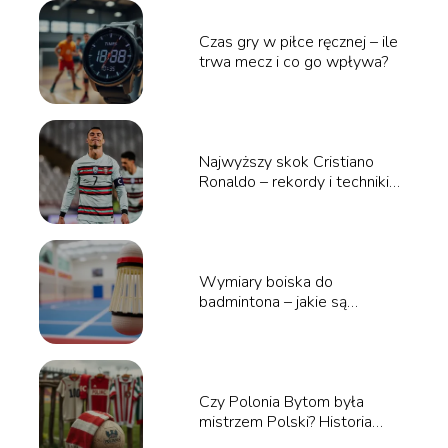
Czas gry w piłce ręcznej – ile
trwa mecz i co go wpływa?
Najwyższy skok Cristiano
Ronaldo – rekordy i techniki
skoku
Wymiary boiska do
badmintona – jakie są
prawidłowe wymiary?
Czy Polonia Bytom była
mistrzem Polski? Historia
klubu i sukcesy