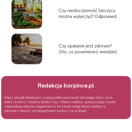
Czy niedoczynność tarczycy
można wyleczyć? Odpowiedzi
specjalistów
Czy opalanie jest zdrowe?
Oto, co powinieneś wiedzieć
Redakcja borpince.pl
Nasz zespół redakcyjny z pasją odkrywa świat zdrowego stylu życia,
diety i kultury. Chcemy dzielić się z Wami wiedzą, upraszczając nawet
najbardziej złożone zagadnienia, by każdy mógł łatwo zadbać o
zdrowie i cieszyć się bogactwem kultury na co dzień.