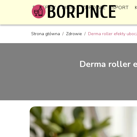
PRZEPISY
DIETA
ZDROWIE
SPORT
Strona główna
/
Zdrowie
/
Derma roller efekty uboc
Derma roller 