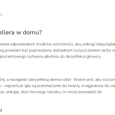
h,
ollera w domu?
nia odpowiednich środków ostrożności, aby uniknąć niepożąda
ieg powinien być poprzedzony dokładnym oczyszczeniem skóry o
-procentowego roztworu alkoholu do dezynfekcji głowicy.
órę, a następnie zdezynfekuj derma roller. Ważne jest, aby stoso
a – najcieńsze igły są przeznaczone do twarzy, a najgrubsze do cia
rze, unikając zbyt mocnego nacisku, co może prowadzić do
u