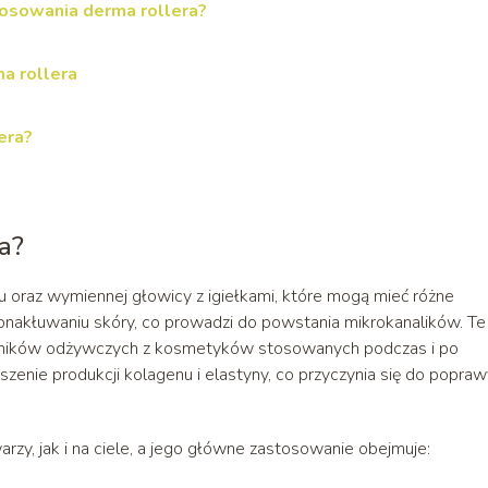
tosowania derma rollera?
a rollera
era?
ła?
tu oraz wymiennej głowicy z igiełkami, które mogą mieć różne
kronakłuwaniu skóry, co prowadzi do powstania mikrokanalików. Te
ładników odżywczych z kosmetyków stosowanych podczas i po
kszenie produkcji kolagenu i elastyny, co przyczynia się do popra
zy, jak i na ciele, a jego główne zastosowanie obejmuje: