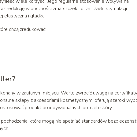
zynieść wiele korzyści. Jego regularne stosowanie wpływa na
raz redukcję widoczności zmarszczek i blizn. Dzięki stymulacji
ej elastyczna i gładka.
które chcą zredukować:
ller?
okonany w zaufanym miejscu. Warto zwrócić uwagę na certyfikat
onalne sklepy z akcesoriami kosmetycznymi oferują szeroki wyb
 dostosować produkt do indywidualnych potrzeb skóry.
o pochodzenia, które mogą nie spełniać standardów bezpieczeńs
nych.