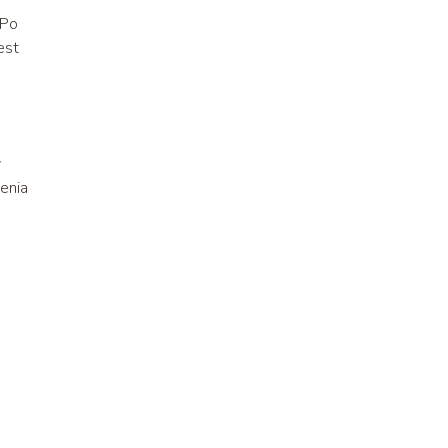
 Po
est
y
ienia