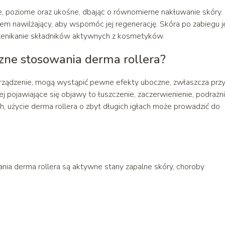
 poziome oraz ukośne, dbając o równomierne nakłuwanie skóry.
em nawilżający, aby wspomóc jej regenerację. Skóra po zabiegu j
rzenikanie składników aktywnych z kosmetyków.
czne stosowania derma rollera?
urządzenie, mogą wystąpić pewne efekty uboczne, zwłaszcza prz
ej pojawiające się objawy to łuszczenie, zaczerwienienie, podrażn
h, użycie derma rollera o zbyt długich igłach może prowadzić do
 derma rollera są aktywne stany zapalne skóry, choroby