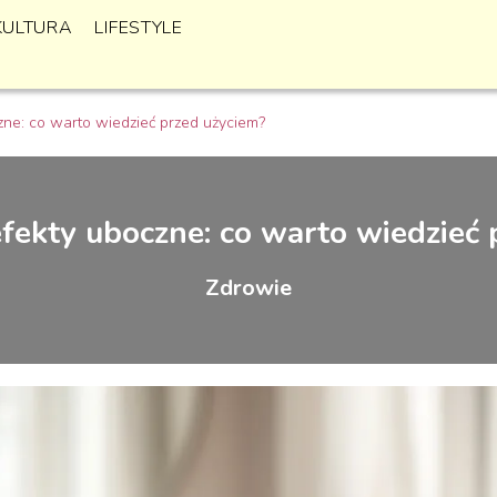
KULTURA
LIFESTYLE
zne: co warto wiedzieć przed użyciem?
efekty uboczne: co warto wiedzieć 
Zdrowie