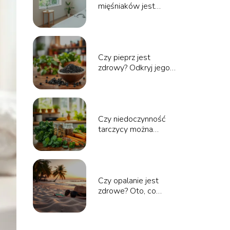
mięśniaków jest
niebezpieczna?
Odpowiadamy na
pytania
Czy pieprz jest
zdrowy? Odkryj jego
właściwości i korzyści
zdrowotne
Czy niedoczynność
tarczycy można
wyleczyć? Odpowiedzi
specjalistów
Czy opalanie jest
zdrowe? Oto, co
powinieneś wiedzieć