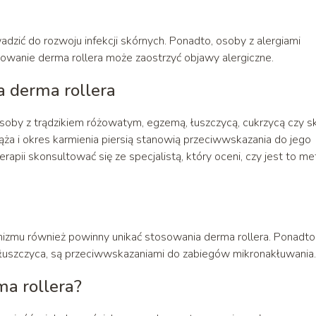
zić do rozwoju infekcji skórnych. Ponadto, osoby z alergiami
owanie derma rollera może zaostrzyć objawy alergiczne.
a derma rollera
Osoby z trądzikiem różowatym, egzemą, łuszczycą, cukrzycą czy s
ża i okres karmienia piersią stanowią przeciwwskazania do jego
apii skonsultować się ze specjalistą, który oceni, czy jest to m
nizmu również powinny unikać stosowania derma rollera. Ponadto
 łuszczyca, są przeciwwskazaniami do zabiegów mikronakłuwania.
ma rollera?