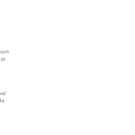
nych
raz
wać
ła.