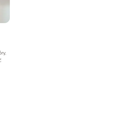
ry,
ć