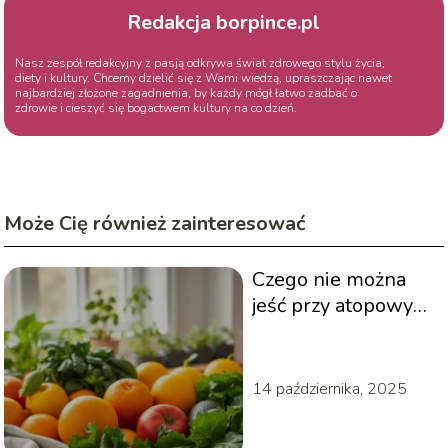
Redakcja borpince.pl
Nasz zespół redakcyjny z pasją odkrywa świat zdrowego stylu życia,
diety i kultury. Chcemy dzielić się z Wami wiedzą, upraszczając nawet
najbardziej złożone zagadnienia, by każdy mógł łatwo zadbać o
zdrowie i cieszyć się bogactwem kultury na co dzień.
Może Cię również zainteresować
Czego nie można
jeść przy atopowym
zapaleniu skóry?
Sprawdź listę!
14 października, 2025