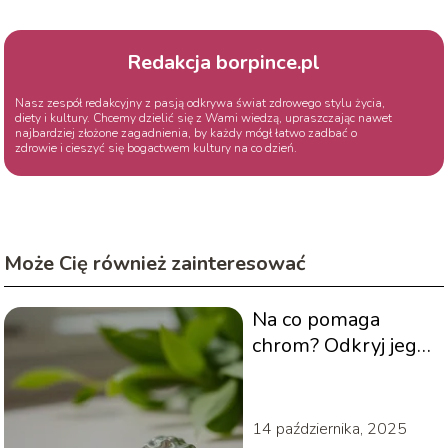
Redakcja borpince.pl
Nasz zespół redakcyjny z pasją odkrywa świat zdrowego stylu życia,
diety i kultury. Chcemy dzielić się z Wami wiedzą, upraszczając nawet
najbardziej złożone zagadnienia, by każdy mógł łatwo zadbać o
zdrowie i cieszyć się bogactwem kultury na co dzień.
Może Cię również zainteresować
Na co pomaga
chrom? Odkryj jego
właściwości i
działanie
14 października, 2025