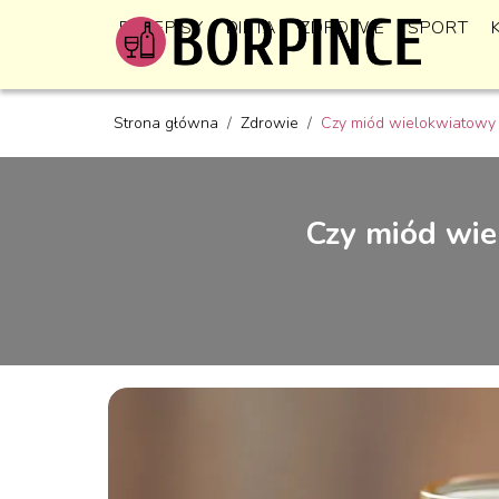
PRZEPISY
DIETA
ZDROWIE
SPORT
Strona główna
/
Zdrowie
/
Czy miód wielokwiatowy 
Czy miód wie