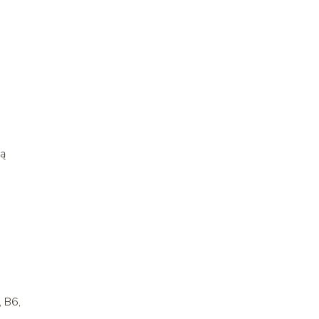
są
 B6,