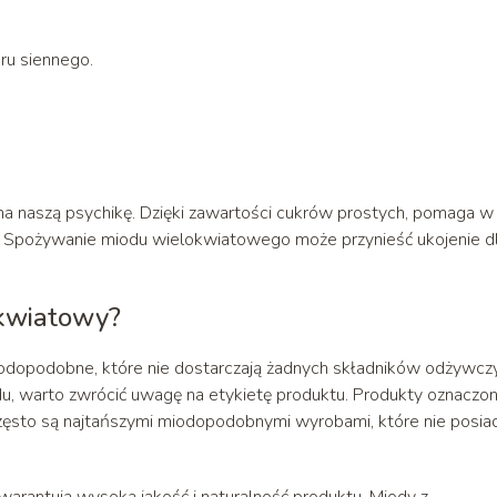
ru siennego.
 naszą psychikę. Dzięki zawartości cukrów prostych, pomaga w
. Spożywanie miodu wielokwiatowego może przynieść ukojenie d
okwiatowy?
iodopodobne, które nie dostarczają żadnych składników odżywcz
u, warto zwrócić uwagę na etykietę produktu. Produkty oznaczo
zęsto są najtańszymi miodopodobnymi wyrobami, które nie posia
gwarantują wysoką jakość i naturalność produktu. Miody z