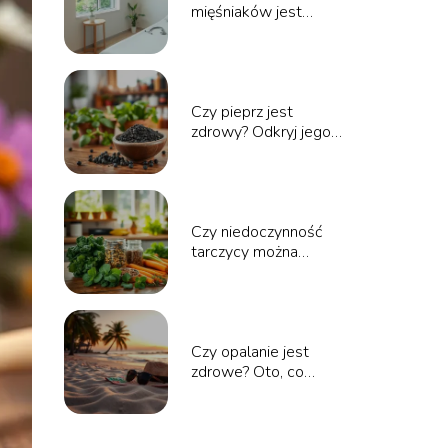
mięśniaków jest
niebezpieczna?
Odpowiadamy na
pytania
Czy pieprz jest
zdrowy? Odkryj jego
właściwości i korzyści
zdrowotne
Czy niedoczynność
tarczycy można
wyleczyć? Odpowiedzi
specjalistów
Czy opalanie jest
zdrowe? Oto, co
powinieneś wiedzieć