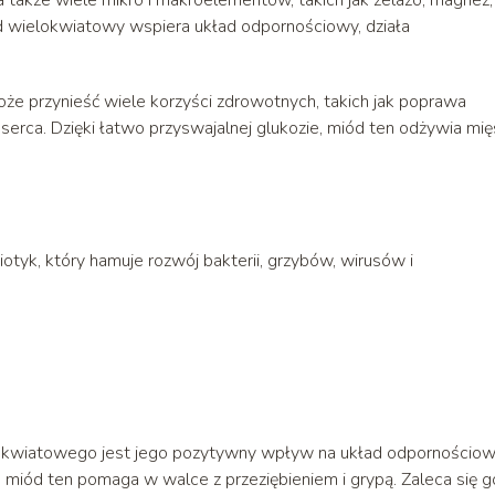
ód wielokwiatowy wspiera układ odpornościowy, działa
 przynieść wiele korzyści zdrowotnych, takich jak poprawa
a serca. Dzięki łatwo przyswajalnej glukozie, miód ten odżywia mię
otyk, który hamuje rozwój bakterii, grzybów, wirusów i
okwiatowego jest jego pozytywny wpływ na układ odpornościow
 miód ten pomaga w walce z przeziębieniem i grypą. Zaleca się g