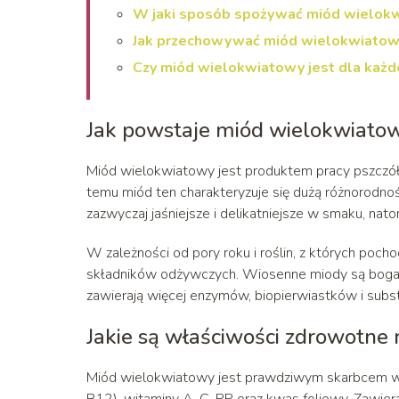
W jaki sposób spożywać miód wielok
Jak przechowywać miód wielokwiato
Czy miód wielokwiatowy jest dla każ
Jak powstaje miód wielokwiato
Miód wielokwiatowy jest produktem pracy pszczół, 
temu miód ten charakteryzuje się dużą różnorodn
zazwyczaj jaśniejsze i delikatniejsze w smaku, nat
W zależności od pory roku i roślin, z których poc
składników odżywczych. Wiosenne miody są bogate w
zawierają więcej enzymów, biopierwiastków i subst
Jakie są właściwości zdrowotn
Miód wielokwiatowy jest prawdziwym skarbcem wit
B12), witaminy A, C, PP oraz kwas foliowy. Zawier