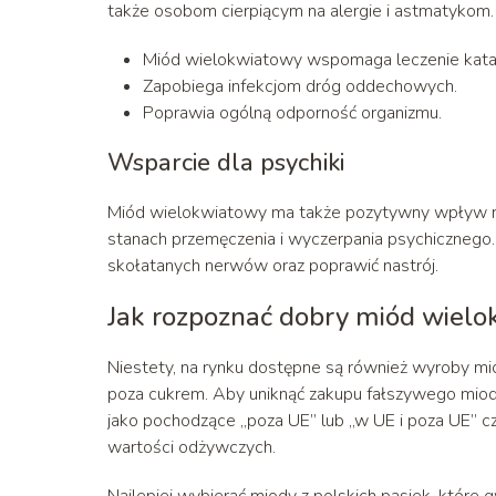
także osobom cierpiącym na alergie i astmatykom.
Miód wielokwiatowy wspomaga leczenie kata
Zapobiega infekcjom dróg oddechowych.
Poprawia ogólną odporność organizmu.
Wsparcie dla psychiki
Miód wielokwiatowy ma także pozytywny wpływ na
stanach przemęczenia i wyczerpania psychicznego
skołatanych nerwów oraz poprawić nastrój.
Jak rozpoznać dobry miód wiel
Niestety, na rynku dostępne są również wyroby m
poza cukrem. Aby uniknąć zakupu fałszywego miod
jako pochodzące „poza UE” lub „w UE i poza UE” c
wartości odżywczych.
Najlepiej wybierać miody z polskich pasiek, które 