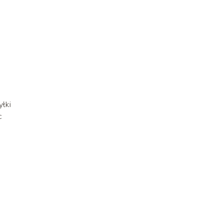
yłki
c