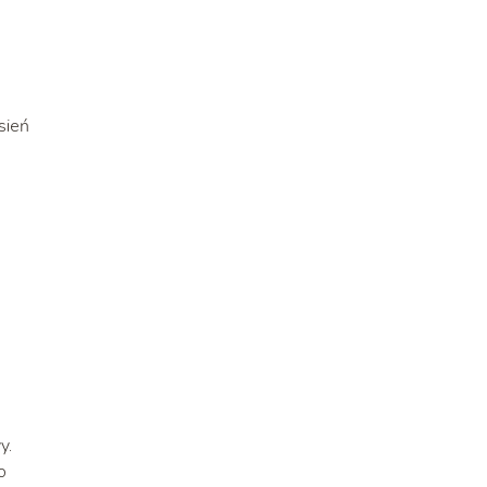
sień
y.
o