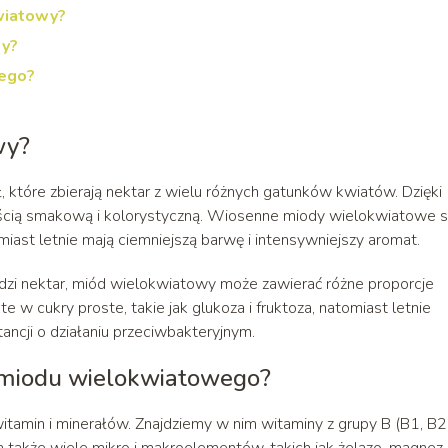
wiatowy?
wy?
dego?
wy?
które zbierają nektar z wielu różnych gatunków kwiatów. Dzięki
ością smakową i kolorystyczną. Wiosenne miody wielokwiatowe 
omiast letnie mają ciemniejszą barwę i intensywniejszy aromat.
hodzi nektar, miód wielokwiatowy może zawierać różne proporcje
 cukry proste, takie jak glukoza i fruktoza, natomiast letnie
ancji o działaniu przeciwbakteryjnym.
e miodu wielokwiatowego?
amin i minerałów. Znajdziemy w nim witaminy z grupy B (B1, B2,
a także wiele mikro i makroelementów, takich jak żelazo, magnez,