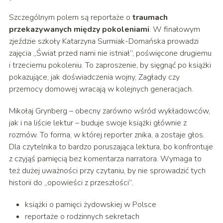
Szczególnym polem są reportaże o
traumach
przekazywanych między pokoleniami
. W finałowym
zjeździe szkoły Katarzyna Surmiak-Domańska prowadzi
zajęcia „Świat przed nami nie istniał”, poświęcone drugiemu
i trzeciemu pokoleniu. To zaproszenie, by sięgnąć po książki
pokazujące, jak doświadczenia wojny, Zagłady czy
przemocy domowej wracają w kolejnych generacjach.
Mikołaj Grynberg – obecny zarówno wśród wykładowców,
jak i na liście lektur – buduje swoje książki głównie z
rozmów. To forma, w której reporter znika, a zostaje głos.
Dla czytelnika to bardzo poruszająca lektura, bo konfrontuje
z czyjąś pamięcią bez komentarza narratora. Wymaga to
też dużej uważności przy czytaniu, by nie sprowadzić tych
historii do „opowieści z przeszłości”.
książki o pamięci żydowskiej w Polsce
reportaże o rodzinnych sekretach