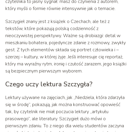
czytelnika to jasny sygnał: masz do czynienia z autorem,
który myśli o formie równie intensywnie jak o temacie.
Szczygieł znany jest z książek o Czechach, ale też z
tekstów, które pokazują polską codzienność z
nieoczywistej perspektywy. Ważne są drobiazgi: detal w
mieszkaniu bohatera, pojedyncze zdanie z rozmowy, zwykły
gest. Z tych elementów składa się portret człowieka i –
szerzej – kultury, w której żyje. Jeśli interesuje cię reportaż,
który ma wyraźny rytm, ironię i czułość zarazem, jego książki
są bezpiecznym pierwszym wyborem.
Czego uczy lektura Szczygła?
Lektury używane na zajęciach, jak „Niedziela, która zdarzyła
się w środę”, pokazują, jak można konstruować opowieść
tak, by czytelnik nie miał poczucia lektury „artykułu
prasowego”, ale literatury. Szczygieł dużo mówi o
pierwszym zdaniu. To z niego dla wielu studentów zaczyna