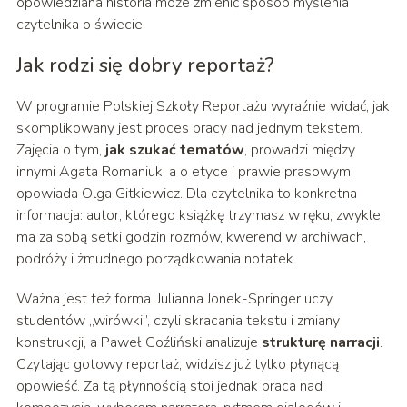
opowiedziana historia może zmienić sposób myślenia
czytelnika o świecie.
Jak rodzi się dobry reportaż?
W programie Polskiej Szkoły Reportażu wyraźnie widać, jak
skomplikowany jest proces pracy nad jednym tekstem.
Zajęcia o tym,
jak szukać tematów
, prowadzi między
innymi Agata Romaniuk, a o etyce i prawie prasowym
opowiada Olga Gitkiewicz. Dla czytelnika to konkretna
informacja: autor, którego książkę trzymasz w ręku, zwykle
ma za sobą setki godzin rozmów, kwerend w archiwach,
podróży i żmudnego porządkowania notatek.
Ważna jest też forma. Julianna Jonek-Springer uczy
studentów „wirówki”, czyli skracania tekstu i zmiany
konstrukcji, a Paweł Goźliński analizuje
strukturę narracji
.
Czytając gotowy reportaż, widzisz już tylko płynącą
opowieść. Za tą płynnością stoi jednak praca nad