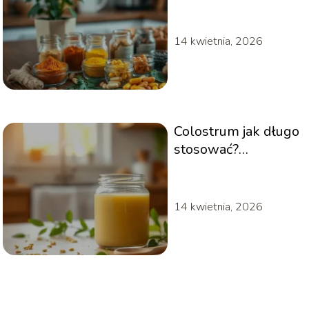
suplementy i
porady dla zdrowia
14 kwietnia, 2026
Colostrum jak długo
stosować?
Odpowiedzi na
najważniejsze
pytania
14 kwietnia, 2026