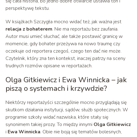
się cała historia, bo jedno dobre otwarcie ustawia ton i
perspektywę tekstu.
W książkach Szczygła mocno widać też, jak ważna jest
relacja z bohaterem
. Nie ma reportażu bez zaufania.
Autor musi umieć słuchać, ale także postawić granicę w
momencie, gdy bohater przeżywa na nowo traumę czy
oczekuje od reportera czegoś, czego ten dać nie może.
Czytelnik, który zna ten kontekst, inaczej patrzy na sceny
trudnych rozmów opisane w reportażach.
Olga Gitkiewicz i Ewa Winnicka – jak
piszą o systemach i krzywdzie?
Niektórzy reportażyści szczególnie mocno przyglądają się
skutkom działania instytucji, sądów, służb społecznych. W
programie szkoły widać nazwiska, które stały się
synonimem takiej prozy. To między innymi
Olga Gitkiewicz
i
Ewa Winnicka
. Obie nie boją się tematów bolesnych,