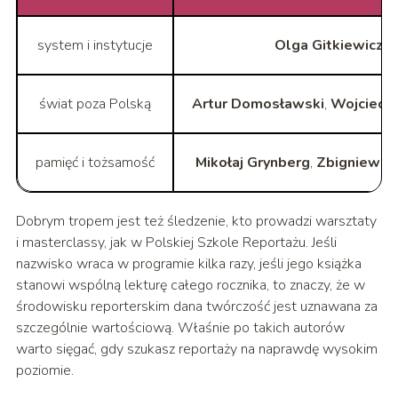
system i instytucje
Olga Gitkiewicz
,
E
świat poza Polską
Artur Domosławski
,
Wojciech 
pamięć i tożsamość
Mikołaj Grynberg
,
Zbigniew R
Dobrym tropem jest też śledzenie, kto prowadzi warsztaty
i masterclassy, jak w Polskiej Szkole Reportażu. Jeśli
nazwisko wraca w programie kilka razy, jeśli jego książka
stanowi wspólną lekturę całego rocznika, to znaczy, że w
środowisku reporterskim dana twórczość jest uznawana za
szczególnie wartościową. Właśnie po takich autorów
warto sięgać, gdy szukasz reportaży na naprawdę wysokim
poziomie.