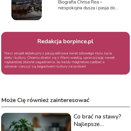
Biografia Chrisa Rea –
niespokojna dusza i pasja do
wyścigów
Redakcja borpince.pl
Nasz zespół redakcyjny z pasją odkrywa świat zdrowego stylu życia,
diety i kultury. Chcemy dzielić się z Wami wiedzą, upraszczając nawet
najbardziej złożone zagadnienia, by każdy mógł łatwo zadbać o
zdrowie i cieszyć się bogactwem kultury na co dzień.
Może Cię również zainteresować
Co brać na stawy?
Najlepsze