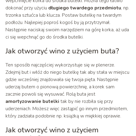
wepchnięcie korka do środka butelki. Można tego łatwo
dokonać przy użyciu
długiego twardego przedmiotu
, np.
trzonka sztućca lub klucza. Postaw butelkę na twardym
podłożu. Najlepiej poproś kogoś by ją przytrzymał.
Następnie naciskaj swoim narzędziem na górę korka, aż uda
ci się wepchnąć go do środka butelki.
Jak otworzyć wino z użyciem buta?
Ten sposób najczęściej wykorzystuje się w plenerze.
Zdejmij but i włóż do niego butelkę tak aby stała w miejscu
gdzie wcześniej znajdowała się twoja pięta. Następnie
uderzaj butem o pionową powierzchnię, a korek sam
zacznie powoli się wysuwać. Rolą buta jest
amortyzowanie butelki
tak by nie rozbiła się przy
uderzeniach. Możesz więc zastąpić go innym przedmiotem,
który zadziała podobnie np. książką w miękkiej oprawie.
Jak otworzyć wino z użyciem