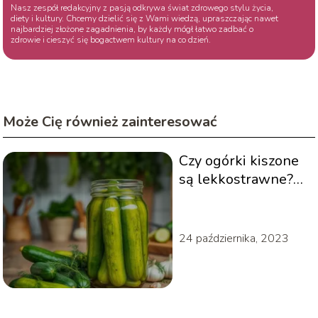
Nasz zespół redakcyjny z pasją odkrywa świat zdrowego stylu życia,
diety i kultury. Chcemy dzielić się z Wami wiedzą, upraszczając nawet
najbardziej złożone zagadnienia, by każdy mógł łatwo zadbać o
zdrowie i cieszyć się bogactwem kultury na co dzień.
Może Cię również zainteresować
Czy ogórki kiszone
są lekkostrawne?
Oto odpowiedź!
24 października, 2023