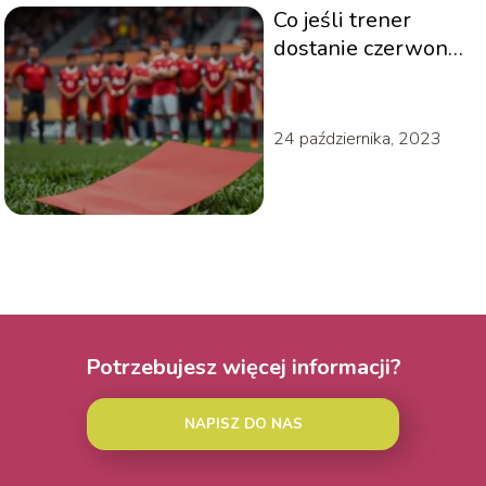
Co jeśli trener
dostanie czerwoną
kartkę?
Konsekwencje i
procedury
24 października, 2023
Potrzebujesz więcej informacji?
NAPISZ DO NAS