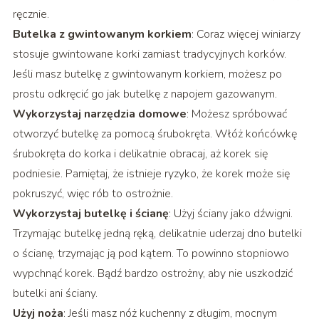
ręcznie.
Butelka z gwintowanym korkiem
: Coraz więcej winiarzy
stosuje gwintowane korki zamiast tradycyjnych korków.
Jeśli masz butelkę z gwintowanym korkiem, możesz po
prostu odkręcić go jak butelkę z napojem gazowanym.
Wykorzystaj narzędzia domowe
: Możesz spróbować
otworzyć butelkę za pomocą śrubokręta. Włóż końcówkę
śrubokręta do korka i delikatnie obracaj, aż korek się
podniesie. Pamiętaj, że istnieje ryzyko, że korek może się
pokruszyć, więc rób to ostrożnie.
Wykorzystaj butelkę i ścianę
: Użyj ściany jako dźwigni.
Trzymając butelkę jedną ręką, delikatnie uderzaj dno butelki
o ścianę, trzymając ją pod kątem. To powinno stopniowo
wypchnąć korek. Bądź bardzo ostrożny, aby nie uszkodzić
butelki ani ściany.
Użyj noża
: Jeśli masz nóż kuchenny z długim, mocnym