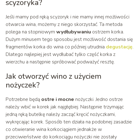
scyzoryka?
Jeśli mamy pod ręką scyzoryk i nie mamy innej możliwości
otwarcia wina, możemy z niego skorzystać. Ta metoda
polega na stopniowym
wydłubywaniu
ostrzem korka.
Dużym minusem tego sposobu jest możliwość dostania się
fragmentów korka do wina co później utrudnia
degustację
.
Dlatego najlepiej jest wydłubać tylko część korka z
wierzchu a następnie spróbować podważyć resztę.
Jak otworzyć wino z użyciem
nożyczek?
Potrzebne będą
ostre i mocne
nożyczki. Jedno ostrze
należy wbić w korek jak najgłębiej. Następnie trzymając
jedną ręką butelkę należy zacząć kręcić nożyczkami,
wykręcając korek. Sposób ten działa na podobnej zasadzie
co otwieranie wina korkociągiem jednakże w
przeciwieństwie do korkociągu nożyczki nie zostały