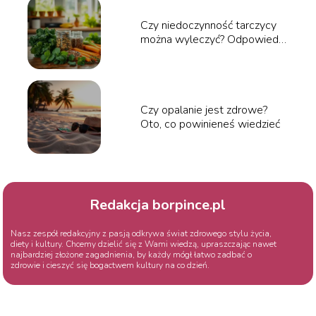
Czy niedoczynność tarczycy
można wyleczyć? Odpowiedzi
specjalistów
Czy opalanie jest zdrowe?
Oto, co powinieneś wiedzieć
Redakcja borpince.pl
Nasz zespół redakcyjny z pasją odkrywa świat zdrowego stylu życia,
diety i kultury. Chcemy dzielić się z Wami wiedzą, upraszczając nawet
najbardziej złożone zagadnienia, by każdy mógł łatwo zadbać o
zdrowie i cieszyć się bogactwem kultury na co dzień.