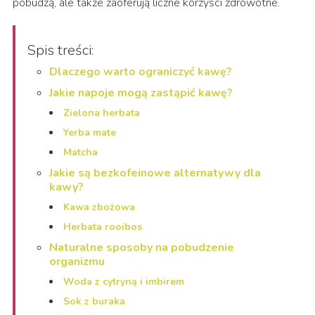
pobudzą, ale także zaoferują liczne korzyści zdrowotne.
Spis treści:
Dlaczego warto ograniczyć kawę?
Jakie napoje mogą zastąpić kawę?
Zielona herbata
Yerba mate
Matcha
Jakie są bezkofeinowe alternatywy dla
kawy?
Kawa zbożowa
Herbata rooibos
Naturalne sposoby na pobudzenie
organizmu
Woda z cytryną i imbirem
Sok z buraka