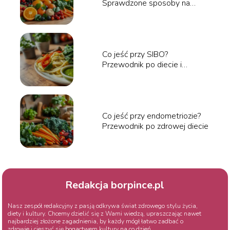
Sprawdzone sposoby na
wzmocnienie organizmu
Co jeść przy SIBO?
Przewodnik po diecie i
jadłospisie
Co jeść przy endometriozie?
Przewodnik po zdrowej diecie
Redakcja borpince.pl
Nasz zespół redakcyjny z pasją odkrywa świat zdrowego stylu życia,
diety i kultury. Chcemy dzielić się z Wami wiedzą, upraszczając nawet
najbardziej złożone zagadnienia, by każdy mógł łatwo zadbać o
zdrowie i cieszyć się bogactwem kultury na co dzień.