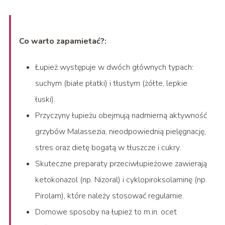
Co warto zapamietać?:
Łupież występuje w dwóch głównych typach:
suchym (białe płatki) i tłustym (żółte, lepkie
łuski).
Przyczyny łupieżu obejmują nadmierną aktywność
grzybów Malassezia, nieodpowiednią pielęgnację,
stres oraz dietę bogatą w tłuszcze i cukry.
Skuteczne preparaty przeciwłupieżowe zawierają
ketokonazol (np. Nizoral) i cyklopiroksolaminę (np.
Pirolam), które należy stosować regularnie.
Domowe sposoby na łupież to m.in. ocet