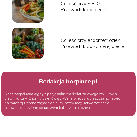
Co jeść przy SIBO?
Przewodnik po diecie i
jadłospisie
Co jeść przy endometriozie?
Przewodnik po zdrowej diecie
Redakcja borpince.pl
Nasz zespół redakcyjny z pasją odkrywa świat zdrowego stylu życia,
diety i kultury. Chcemy dzielić się z Wami wiedzą, upraszczając nawet
najbardziej złożone zagadnienia, by każdy mógł łatwo zadbać o
zdrowie i cieszyć się bogactwem kultury na co dzień.