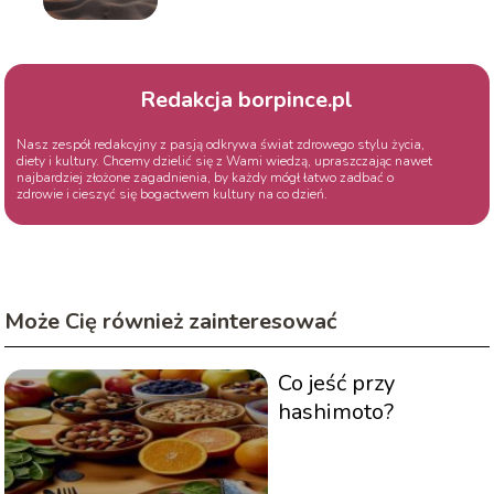
Redakcja borpince.pl
Nasz zespół redakcyjny z pasją odkrywa świat zdrowego stylu życia,
diety i kultury. Chcemy dzielić się z Wami wiedzą, upraszczając nawet
najbardziej złożone zagadnienia, by każdy mógł łatwo zadbać o
zdrowie i cieszyć się bogactwem kultury na co dzień.
Może Cię również zainteresować
Co jeść przy
hashimoto?