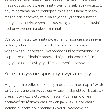
masz dostęp do świeżej mięty, warto ją zebrać i wysuszyć,
aby mieć zapas na chłodniejsze miesiące. Napar z mięty
można przygotować, zalewając jedną łyżeczkę suszonej
mięty lub kilka świeżych listków wrzątkiem i pozostawiając
pod przykryciem na około 5 minut.
Warto pamiętać, że mięta świetnie komponuje się z innymi
ziołami, takimi jak rumianek, który również posiada
właściwości łagodzące i wspomaga układ trawienny. Na
cieplejsze dni idealnie sprawdzi się letnia woda z liśćmi
mięty i sokiem z cytryny, która zapewnia orzeźwienie.
Alternatywne sposoby użycia mięty
Mięta jest nie tylko doskonałym dodatkiem do naparów, ale
także świetnie sprawdza się w kuchni jako składnik sałatek,
dressingów czy ziołowego masła. Można ją również
dodawać do różnych kasz, takich jak kuskus czy kasza
jaglana, a latem do lemoniad i koktajli owocowych.