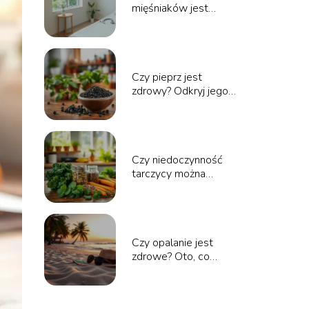
mięśniaków jest
niebezpieczna?
Odpowiadamy na
pytania
Czy pieprz jest
zdrowy? Odkryj jego
właściwości i korzyści
zdrowotne
Czy niedoczynność
tarczycy można
wyleczyć? Odpowiedzi
specjalistów
Czy opalanie jest
zdrowe? Oto, co
powinieneś wiedzieć