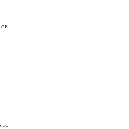
ycję
jsza