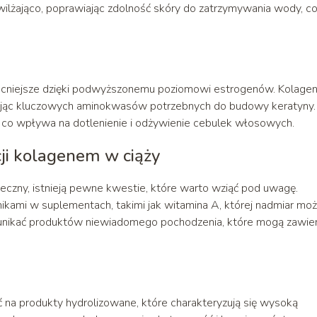
ilżająco, poprawiając zdolność skóry do zatrzymywania wody, c
 mocniejsze dzięki podwyższonemu poziomowi estrogenów. Kolage
ając kluczowych aminokwasów potrzebnych do budowy keratyny.
 co wpływa na dotlenienie i odżywienie cebulek włosowych.
ji kolagenem w ciąży
czny, istnieją pewne kwestie, które warto wziąć pod uwagę.
ikami w suplementach, takimi jak witamina A, której nadmiar mo
y unikać produktów niewiadomego pochodzenia, które mogą zawie
 na produkty hydrolizowane, które charakteryzują się wysoką