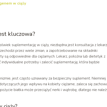
agenem w ciąży
est kluczowa?
lwiek suplementację w ciąży, niezbędna jest konsultacja z leka
echodzi przez wiele zmian, a zapotrzebowanie na składniki
 są odpowiednie dla ciężarnych. Lekarz, położna lub dietetyk z
ndywidualne potrzeby i zalecić suplementację, która będzie
anizmie, jest często uznawany za bezpieczny suplement. Niemniej
dotyczących jego wpływu na kobiety ciężarne, zaleca się zachow
ożycie białka może przeciążyć nerki i wątrobę, dlatego nie należ
 ciąży?