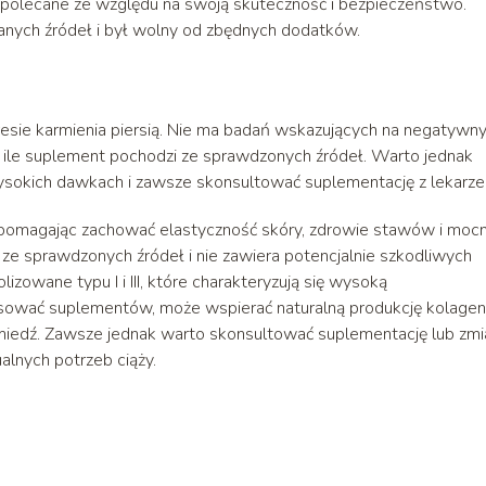
o polecane ze względu na swoją skuteczność i bezpieczeństwo.
wanych źródeł i był wolny od zbędnych dodatków.
esie karmienia piersią. Nie ma badań wskazujących na negatywn
o ile suplement pochodzi ze sprawdzonych źródeł. Warto jednak
sokich dawkach i zawsze skonsultować suplementację z lekarze
 pomagając zachować elastyczność skóry, zdrowie stawów i moc
 ze sprawdzonych źródeł i nie zawiera potencjalnie szkodliwych
owane typu I i III, które charakteryzują się wysoką
tosować suplementów, może wspierać naturalną produkcję kolage
i miedź. Zawsze jednak warto skonsultować suplementację lub zm
alnych potrzeb ciąży.