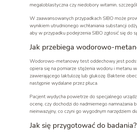
megaloblastyczna czy niedobory witamin, szczególn
W zaawansowanych przypadkach SIBO może prowadz
wynikiem utrudnionego wchłaniania substancji odżyw
aby w przypadku podejrzenia SIBO zgłosić się do s
Jak przebiega wodorowo-metan
Wodorowo-metanowy test oddechowy jest podst
opiera się na pomiarze stężenia wodoru i metanu
zawierającego laktulozę lub glukozę. Bakterie obecn
następnie wydalane przez płuca.
Pacjent wydycha powietrze do specjalnego urządze
ocenę, czy dochodzi do nadmiernego namnażania bak
nieinwazyjny, co czyni go wygodnym narzędziem d
Jak się przygotować do badania?