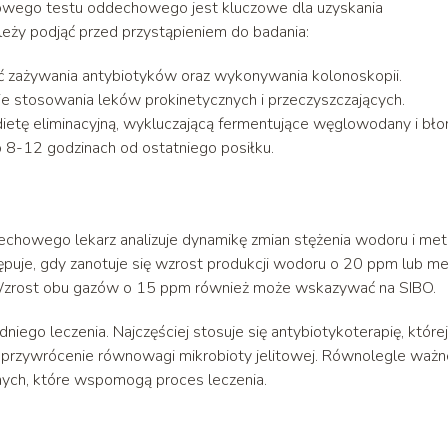
ego testu oddechowego jest kluczowe dla uzyskania
leży podjąć przed przystąpieniem do badania:
ać zażywania antybiotyków oraz wykonywania kolonoskopii.
ie stosowania leków prokinetycznych i przeczyszczających.
etę eliminacyjną, wykluczającą fermentujące węglowodany i błon
o 8-12 godzinach od ostatniego posiłku.
owego lekarz analizuje dynamikę zmian stężenia wodoru i met
uje, gdy zanotuje się wzrost produkcji wodoru o 20 ppm lub m
Wzrost obu gazów o 15 ppm również może wskazywać na SIBO.
ego leczenia. Najczęściej stosuje się antybiotykoterapię, której
i i przywrócenie równowagi mikrobioty jelitowej. Równolegle ważn
ych, które wspomogą proces leczenia.