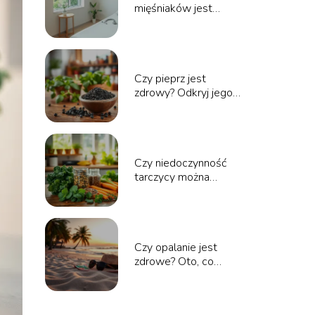
mięśniaków jest
niebezpieczna?
Odpowiadamy na
pytania
Czy pieprz jest
zdrowy? Odkryj jego
właściwości i korzyści
zdrowotne
Czy niedoczynność
tarczycy można
wyleczyć? Odpowiedzi
specjalistów
Czy opalanie jest
zdrowe? Oto, co
powinieneś wiedzieć