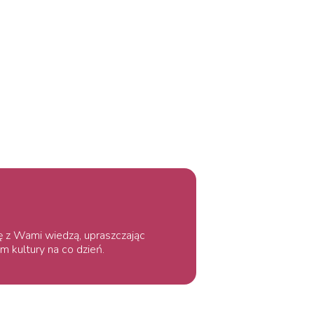
ię z Wami wiedzą, upraszczając
m kultury na co dzień.