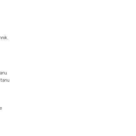
nik.
anu
etanu
e