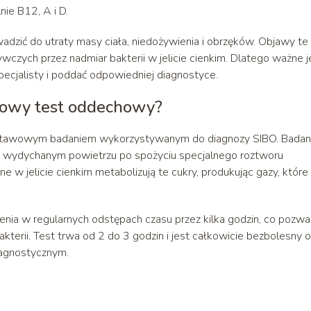
ie B12, A i D.
ić do utraty masy ciała, niedożywienia i obrzęków. Objawy te
czych przez nadmiar bakterii w jelicie cienkim. Dlatego ważne j
pecjalisty i poddać odpowiedniej diagnostyce.
owy test oddechowy?
awowym badaniem wykorzystywanym do diagnozy SIBO. Badani
 w wydychanym powietrzu po spożyciu specjalnego roztworu
e w jelicie cienkim metabolizują te cukry, produkując gazy, które
nia w regularnych odstępach czasu przez kilka godzin, co pozwa
terii. Test trwa od 2 do 3 godzin i jest całkowicie bezbolesny o
iagnostycznym.