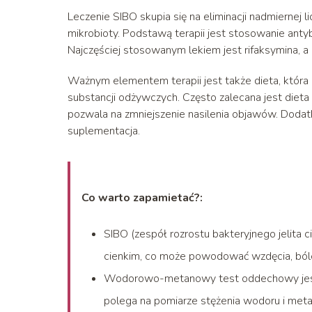
Leczenie SIBO skupia się na eliminacji nadmiernej l
mikrobioty. Podstawą terapii jest stosowanie antyb
Najczęściej stosowanym lekiem jest rifaksymina, a c
Ważnym elementem terapii jest także dieta, która
substancji odżywczych. Często zalecana jest diet
pozwala na zmniejszenie nasilenia objawów. Doda
suplementacja.
Co warto zapamietać?:
SIBO (zespół rozrostu bakteryjnego jelita 
cienkim, co może powodować wzdęcia, bóle 
Wodorowo-metanowy test oddechowy jest 
polega na pomiarze stężenia wodoru i me