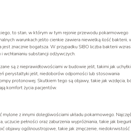
ienkiego, to stan, w którym w tym rejonie przewodu pokarmowego
nych warunkach jelito cienkie zawiera niewielką ilość bakterii, 
a jest znacznie bogatsza. W przypadku SIBO liczba bakterii wzras
 i wchłanianiu substancji odżywczych.
ne są z nieprawidłowościami w budowie jelit, takimi jak uchyłki
ń perystaltyki jelit, niedoborów odporności lub stosowania
y pompy protonowej. Skutkiem tego są objawy, takie jak wzdęcia, b
żają komfort życia pacjentów.
ć mylone z innymi dolegliwościami układu pokarmowego. Najczęś
, uczucie pełności oraz zaburzenia wypróżniania, takie jak biegun
ć objawy ogólnoustrojowe, takie jak zmęczenie, niedokrwistość