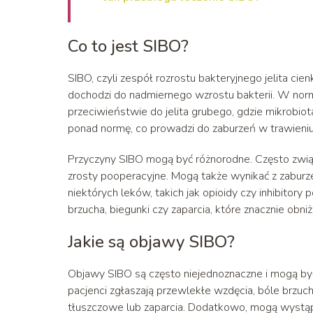
Co to jest SIBO?
SIBO, czyli zespół rozrostu bakteryjnego jelita c
dochodzi do nadmiernego wzrostu bakterii. W normal
przeciwieństwie do jelita grubego, gdzie mikrobiot
ponad normę, co prowadzi do zaburzeń w trawieniu
Przyczyny SIBO mogą być różnorodne. Często związa
zrosty pooperacyjne. Mogą także wynikać z zaburze
niektórych leków, takich jak opioidy czy inhibitor
brzucha, biegunki czy zaparcia, które znacznie obni
Jakie są objawy SIBO?
Objawy SIBO są często niejednoznaczne i mogą by
pacjenci zgłaszają przewlekłe wzdęcia, bóle brzucha
tłuszczowe lub zaparcia. Dodatkowo, mogą wystąpi