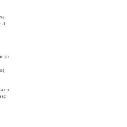
 są
est,
e to
 są
la na
raz